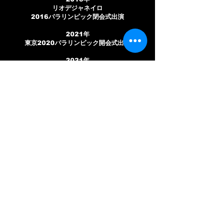
リオデジャネイロ
2016パラリンピック閉会式出演
2021年
東京2020パラリンピック開会式出演
2021年
NHK紅白歌合戦「マツケンサンバII」出演
2022年～2023年
MISIAライブツアー
「25th Anniversary
MISIA THE GREAT HOPE」
出演
2024年
神戸市文化奨励賞を受賞
2025年
大阪・関西万博 開会式出演