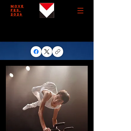
MOVE
FES.
2026