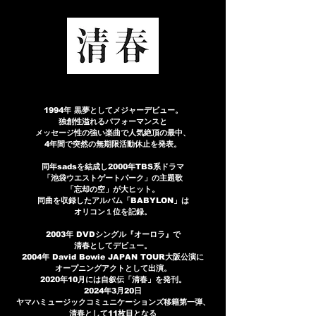
1994年 黒夢としてメジャーデビュー。
独創性溢れるパフォーマンスと
メッセージ性の強い楽曲で人気絶頂の最中、
4年間で突然の無期限活動休止を発表。
同年sadsを結成し2000年TBS系ドラマ
「池袋ウエストゲートパーク」の主題歌
「忘却の空」が大ヒット。
同曲を収録したアルバム「BABYLON」は
オリコン１位を記録。
2003年 DVDシングル『オーロラ』で
清春としてデビュー。
2004年 David Bowie JAPAN TOUR大阪公演に
オープニングアクトとして出演。
2020年10月には自叙伝「清春」を発刊。
2024年3月20日
ヤマハミュージックコミュニケーションズ移籍第一弾、
清春として11枚目となる