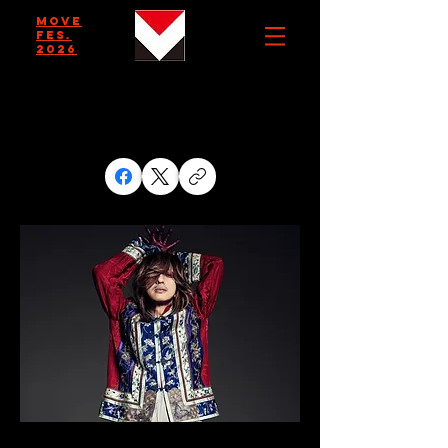
MOVE
FES.
2026