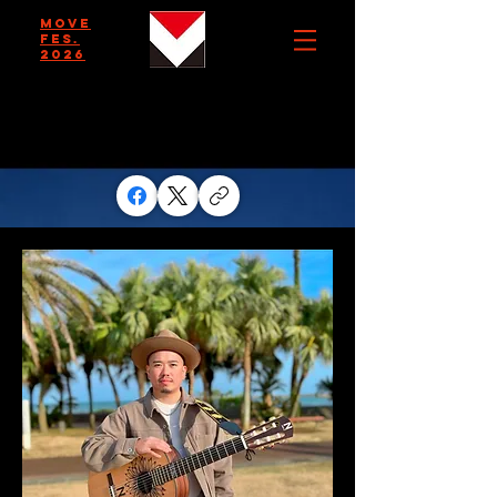
MOVE
FES.
2026