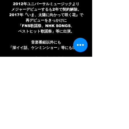
2012年ユニバーサルミュージックより
メジャーデビューするも2年で契約解除。
2017年『いま、太陽に向かって咲く花』で
再デビューをきっかけに
「FNS歌謡祭、NHK SONGS、
ベストヒット歌謡祭」等に出演。
音楽番組以外にも
「深イイ話、ケンミンショー」等にも出演。
2017年度「日本作詞大賞」に
ノミネートされ
「日本有線大賞、日本レコード大賞」の
ダブル新人賞に輝く。
2022年8月8日
メジャーデビュー10周年記念アルバム
「88」リリース。
2023年7月3日
アルバム
「POWER TO THE PEOPLE!!! 2」
リリース。