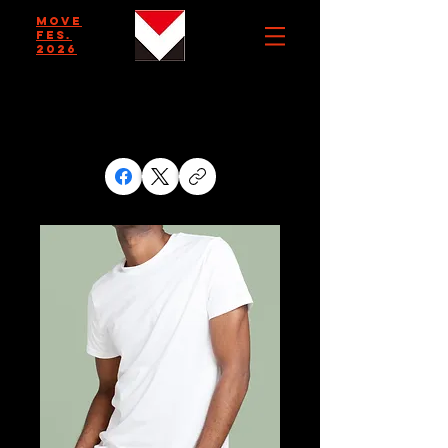
MOVE
FES.
2026