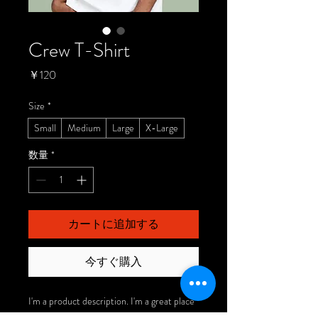
Crew T-Shirt
価
￥120
格
Size
*
Small
Medium
Large
X-Large
数量
*
カートに追加する
今すぐ購入
I'm a product description. I'm a great place 
to add more details about your product 